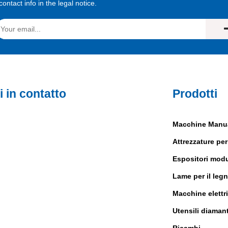
contact info in the legal notice.
i in contatto
Prodotti
Macchine Manua
Attrezzature per
Espositori modu
Lame per il leg
Macchine elettr
Utensili diamant