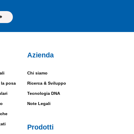
Azienda
li
Chi siamo
 la posa
Ricerca & Sviluppo
lari
Tecnologia DNA
no
Note Legali
iche
ati
Prodotti