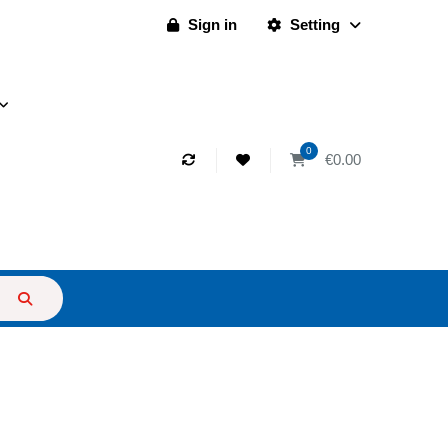
Sign in
Setting
0
€0.00