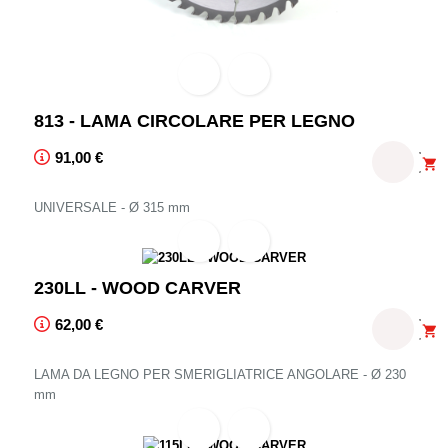


813 - LAMA CIRCOLARE PER LEGNO
Prezzo Franco Fabbrica ed IVA esclusa suggerito unicamente p
91,00 €

UNIVERSALE - Ø 315 mm


230LL - WOOD CARVER
Prezzo Franco Fabbrica ed IVA esclusa suggerito unicamente p
62,00 €

LAMA DA LEGNO PER SMERIGLIATRICE ANGOLARE - Ø 230
mm

