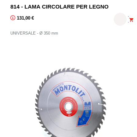
814 - LAMA CIRCOLARE PER LEGNO
Prezzo Franco Fabbrica ed IVA esclusa suggerito unicamente p
131,00 €

UNIVERSALE - Ø 350 mm