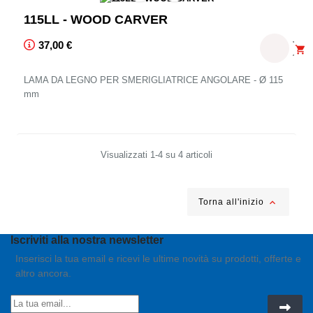
115LL - WOOD CARVER
Prezzo Franco Fabbrica ed IVA esclusa suggerito unicamente p
37,00 €

LAMA DA LEGNO PER SMERIGLIATRICE ANGOLARE - Ø 115
mm
Visualizzati 1-4 su 4 articoli

Torna all'inizio
Iscriviti alla nostra newsletter
Inserisci la tua email e ricevi le ultime novità su prodotti, offerte e
altro ancora.